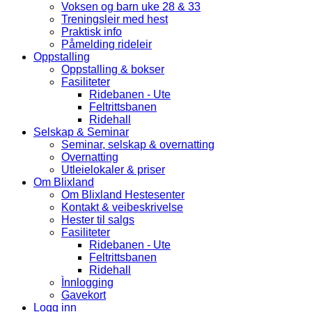
Voksen og barn uke 28 & 33
Treningsleir med hest
Praktisk info
Påmelding rideleir
Oppstalling
Oppstalling & bokser
Fasiliteter
Ridebanen - Ute
Feltrittsbanen
Ridehall
Selskap & Seminar
Seminar, selskap & overnatting
Overnatting
Utleielokaler & priser
Om Blixland
Om Blixland Hestesenter
Kontakt & veibeskrivelse
Hester til salgs
Fasiliteter
Ridebanen - Ute
Feltrittsbanen
Ridehall
Ìnnlogging
Gavekort
Logg inn