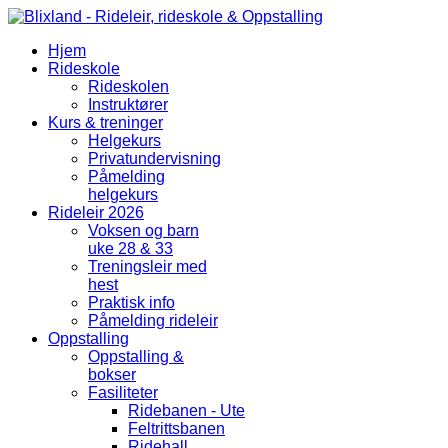
Hjem
Rideskole
Rideskolen
Instruktører
Kurs & treninger
Helgekurs
Privatundervisning
Påmelding
helgekurs
Rideleir 2026
Voksen og barn
uke 28 & 33
Treningsleir med
hest
Praktisk info
Påmelding rideleir
Oppstalling
Oppstalling &
bokser
Fasiliteter
Ridebanen - Ute
Feltrittsbanen
Ridehall