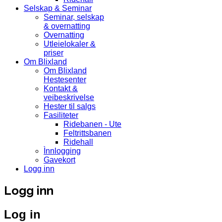
Selskap & Seminar
Seminar, selskap
& overnatting
Overnatting
Utleielokaler &
priser
Om Blixland
Om Blixland
Hestesenter
Kontakt &
veibeskrivelse
Hester til salgs
Fasiliteter
Ridebanen - Ute
Feltrittsbanen
Ridehall
Ìnnlogging
Gavekort
Logg inn
Logg inn
Log in